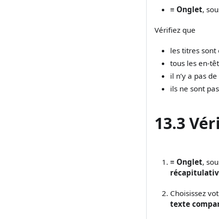
≡ Onglet
, so
Vérifiez que
les titres son
tous les en-t
il n’y a pas de
ils ne sont pas
13.3 Vér
≡ Onglet
, so
récapitulati
Choisissez vo
texte compar