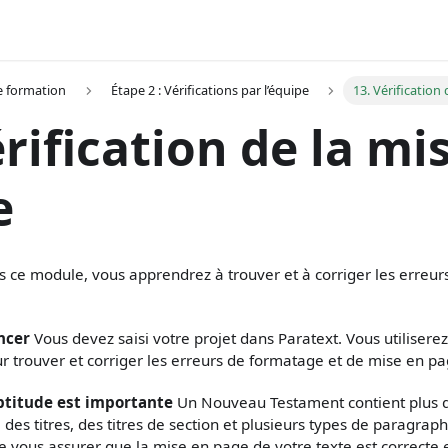
 formation
Étape 2 : Vérifications par l’équipe
13. Vérification
érification de la mi
e
 ce module, vous apprendrez à trouver et à corriger les erreur
ncer
Vous devez saisi votre projet dans Paratext. Vous utiliserez 
ur trouver et corriger les erreurs de formatage et de mise en pa
ptitude est importante
Un Nouveau Testament contient plus q
si des titres, des titres de section et plusieurs types de paragraph
 vous assurer que la mise en page de votre texte est correcte et