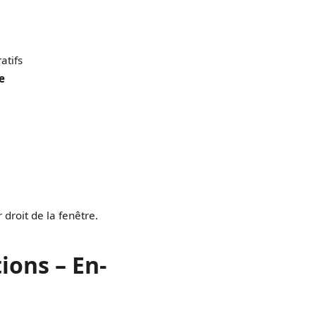
atifs
e
 droit de la fenêtre.
tions – En-