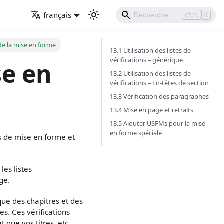
français
ctrl
K
 de la mise en forme
13.1 Utilisation des listes de
vérifications – générique
se en
13.2 Utilisation des listes de
vérifications – En-têtes de section
13.3 Vérification des paragraphes
13.4 Mise en page et retraits
13.5 Ajouter USFMs pour la mise
en forme spéciale
s de mise en forme et
les listes
ge.
ue des chapitres et des
es. Ces vérifications
 que vos titres, etc.