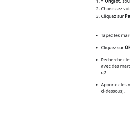
≡ Onglet
, so
Choisissez vo
Cliquez sur
Pa
Tapez les marq
Cliquez sur
O
Recherchez le
avec des marqu
q2
Apportez les m
ci-dessous).