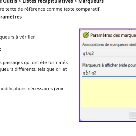
us
Outils
>
Listes récapitulatives
>
Marqueurs
tre texte de référence comme texte comparatif
ramètres
ueurs à vérifier.
K
.
s passages qui ont été formatés
eurs différents, tels que q1 et
odifications nécessaires (voir