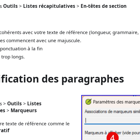
us
Outils
>
Listes récapitulatives
>
En-têtes de section
t cohérents avec votre texte de référence (longueur, grammaire, 
êtes commencent avec une majuscule.
 ponctuation à la fin
 trop longs.
ification des paragraphes
us >
Outils
>
Listes
ves
>
Marqueurs
tre texte de référence comme le
atif