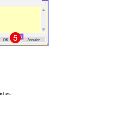
âches.