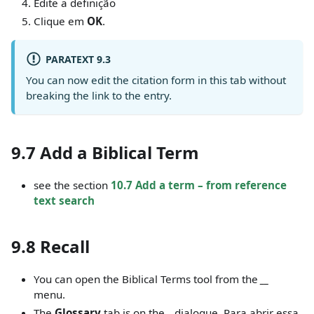
Edite a definição
Clique em
OK
.
PARATEXT 9.3
You can now edit the citation form in this tab without
breaking the link to the entry.
9.7 Add a Biblical Term
see the section
10.7 Add a term – from reference
text search
9.8 Recall
You can open the Biblical Terms tool from the
__
menu.
The
Glossary
tab is on the
_
dialogue. Para abrir essa